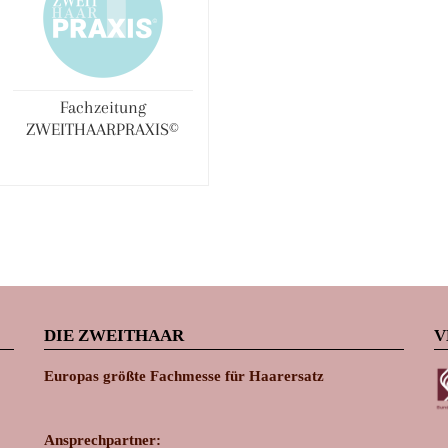
Fachzeitung
ZWEITHAARPRAXIS©
DIE ZWEITHAAR
V
Europas größte Fachmesse für Haarersatz
Ansprechpartner: