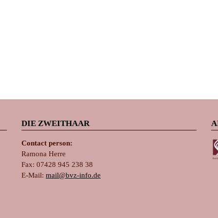
DIE ZWEITHAAR
A
Contact person:
Ramona Herre
Fax: 07428 945 238 38
E-Mail:
ma
il@bvz-in
fo.de