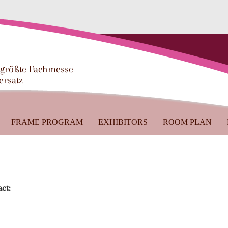
 größte Fachmesse
ersatz
FRAME PROGRAM
EXHIBITORS
ROOM PLAN
ct: