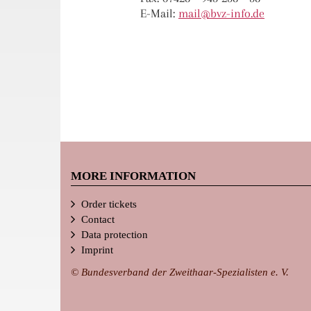
E-Mail:
ma
il@bvz-in
fo.de
MORE INFORMATION
Order tickets
Contact
Data protection
Imprint
© Bundesverband der Zweithaar-Spezialisten e. V.