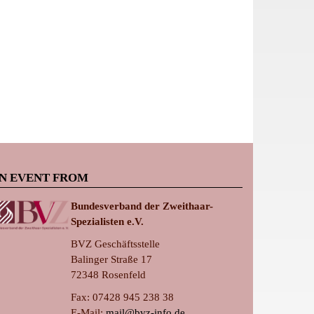
N EVENT FROM
Bundesverband der Zweithaar-
Spezialisten e.V.
BVZ Geschäftsstelle
Balinger Straße 17
72348 Rosenfeld
Fax: 07428 945 238 38
E-Mail:
ma
il@bvz-in
fo.de