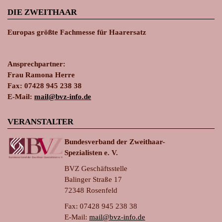
DIE ZWEITHAAR
Europas größte Fachmesse für Haarersatz
Ansprechpartner:
Frau Ramona Herre
Fax: 07428 945 238 38
E-Mail:
ma
il@bvz-in
fo.de
VERANSTALTER
Bundesverband der Zweithaar-
Spezialisten e. V.
BVZ Geschäftsstelle
Balinger Straße 17
72348 Rosenfeld
Fax: 07428 945 238 38
E-Mail:
ma
il@bvz-in
fo.de