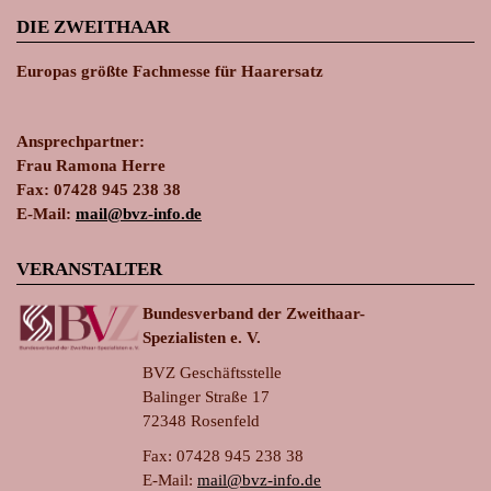
DIE ZWEITHAAR
Europas größte Fachmesse für Haarersatz
Ansprechpartner:
Frau Ramona Herre
Fax: 07428 945 238 38
E-Mail:
ma
il@bvz-in
fo.de
VERANSTALTER
Bundesverband der Zweithaar-
Spezialisten e. V.
BVZ Geschäftsstelle
Balinger Straße 17
72348 Rosenfeld
Fax: 07428 945 238 38
E-Mail:
ma
il@bvz-in
fo.de