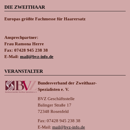
DIE ZWEITHAAR
Europas größte Fachmesse für Haarersatz
Ansprechpartner:
Frau Ramona Herre
Fax: 07428 945 238 38
E-Mail:
ma
il@bvz-in
fo.de
VERANSTALTER
Bundesverband der Zweithaar-
Spezialisten e. V.
BVZ Geschäftsstelle
Balinger Straße 17
72348 Rosenfeld
Fax: 07428 945 238 38
E-Mail:
ma
il@bvz-in
fo.de