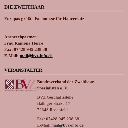
DIE ZWEITHAAR
Europas größte Fachmesse für Haarersatz
Ansprechpartner:
Frau Ramona Herre
Fax: 07428 945 238 38
E-Mail:
ma
il@bvz-in
fo.de
VERANSTALTER
Bundesverband der Zweithaar-
Spezialisten e. V.
BVZ Geschäftsstelle
Balinger Straße 17
72348 Rosenfeld
Fax: 07428 945 238 38
E-Mail:
ma
il@bvz-in
fo.de