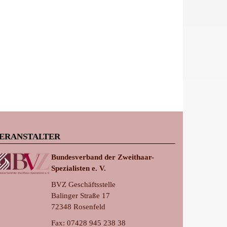
ERANSTALTER
Bundesverband der Zweithaar-
Spezialisten e. V.
BVZ Geschäftsstelle
Balinger Straße 17
72348 Rosenfeld
Fax: 07428 945 238 38