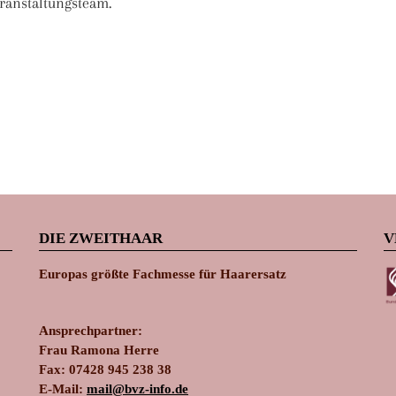
ranstaltungsteam.
DIE ZWEITHAAR
V
Europas größte Fachmesse für Haarersatz
Ansprechpartner:
Frau Ramona Herre
Fax: 07428 945 238 38
E-Mail:
ma
il@bvz-in
fo.de