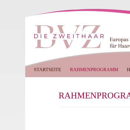
Europas
für Haar
STARTSEITE
RAHMENPROGRAMM
H
RAHMENPROGR