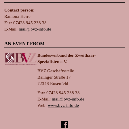
Contact person:
Ramona Herre
Fax: 07428 945 238 38
E-Mail:
ma
il@bvz-in
fo.de
AN EVENT FROM
Bundesverband der Zweithaar-
Spezialisten e.V.
BVZ Geschäftsstelle
Balinger Straße 17
72348 Rosenfeld
Fax: 07428 945 238 38
E-Mail:
ma
il@bvz-in
fo.de
Web:
www.bvz-info.de