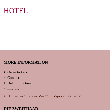
HOTEL
MORE INFORMATION
Order tickets
Contact
Data protection
Imprint
© Bundesverband der Zweithaar-Spezialisten e. V.
DIE ZWEITHAAR