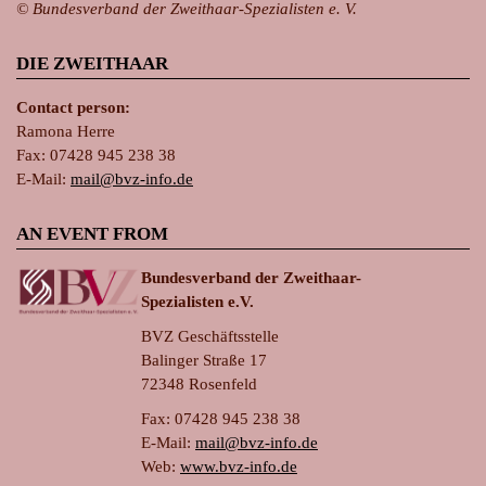
© Bundesverband der Zweithaar-Spezialisten e. V.
DIE ZWEITHAAR
Contact person:
Ramona Herre
Fax: 07428 945 238 38
E-Mail:
ma
il@bvz-in
fo.de
AN EVENT FROM
Bundesverband der Zweithaar-
Spezialisten e.V.
BVZ Geschäftsstelle
Balinger Straße 17
72348 Rosenfeld
Fax: 07428 945 238 38
E-Mail:
ma
il@bvz-in
fo.de
Web:
www.bvz-info.de